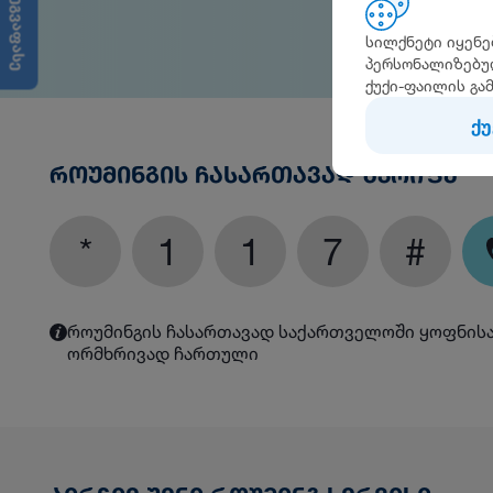
შეგვაფასე
სილქნეტი იყენე
პერსონალიზებულ
ქუქი-ფაილის გა
ქუ
ᲠᲝᲣᲛᲘᲜᲒᲘᲡ ᲩᲐᲡᲐᲠᲗᲐᲕᲐᲓ ᲐᲙᲠᲘᲤᲔ
*
1
1
7
#
როუმინგის ჩასართავად საქართველოში ყოფნისას,
ორმხრივად ჩართული