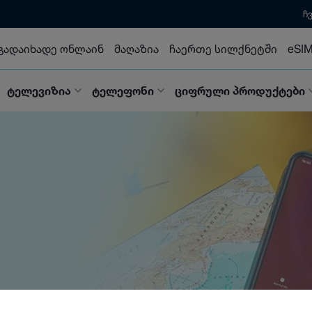
ჩ
გადაიხადე ონლაინ
მაღაზია
ჩაერთე სილქნეტში
eSI
ტელევიზია
ტელეფონი
ციფრული პროდუქტები